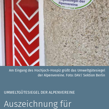
Am Eingang des Hochjoch-Hospiz grüßt das Umweltgütesiegel
der Alpenvereine.
Foto: DAV/ Sektion Berlin
UMWELTGÜTESIEGEL DER ALPENVEREINE
Auszeichnung für