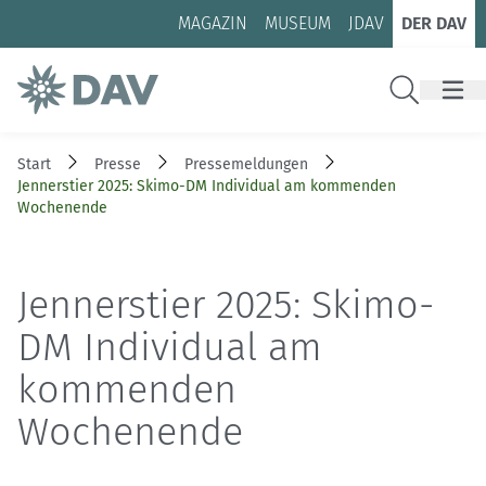
Zum Inhalt
Zur Footer-Navigation
MAGAZIN
MUSEUM
JDAV
DER DAV
Suche
Start
Presse
Pressemeldungen
Jennerstier 2025: Skimo-DM Individual am kommenden
Wochenende
Jennerstier 2025: Skimo-
DM Individual am
kommenden
Wochenende