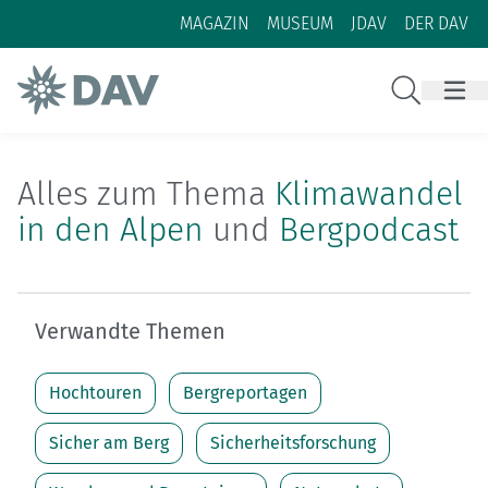
Zum Inhalt
Zur Footer-Navigation
MAGAZIN
MUSEUM
JDAV
DER DAV
Suche
Alles zum Thema
Klimawandel
in den Alpen
und
Bergpodcast
Verwandte Themen
Hochtouren
Bergreportagen
Sicher am Berg
Sicherheitsforschung