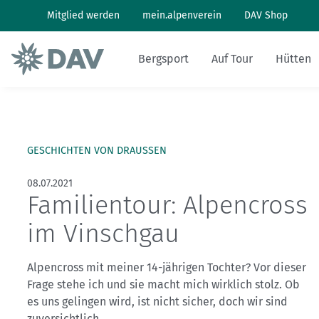
Mitglied werden
mein.alpenverein
DAV Shop
Bergsport
Auf Tour
Hütten
Wandern: So geht's
Wandern und Bergsteigen
Hüttenbesuch
Klimaschutz in den Alpen
Pflanzen und Tiere
Alpines Museum
Aktuelles Heft
Bergwetter
GESCHICHTEN VON DRAUSSEN
Klettern: So geht's
Skitouren
Arbeiten auf Hütten
Klimawandel in den Alpen
Naturschutz
Geschichte
Archiv
Bergbericht
08.07.2021
Familientour: Alpencross
Klettersteig: So geht's
Tourenplanung
Geschichten von draußen
Lawinenlagebericht
im Vinschgau
Mountainbiken: So geht's
DAV Panorama App
Hüttensuche
Alpencross mit meiner 14-jährigen Tochter? Vor dieser
Last-Minute-Hüttenbett
Frage stehe ich und sie macht mich wirklich stolz. Ob
es uns gelingen wird, ist nicht sicher, doch wir sind
zuversichtlich.