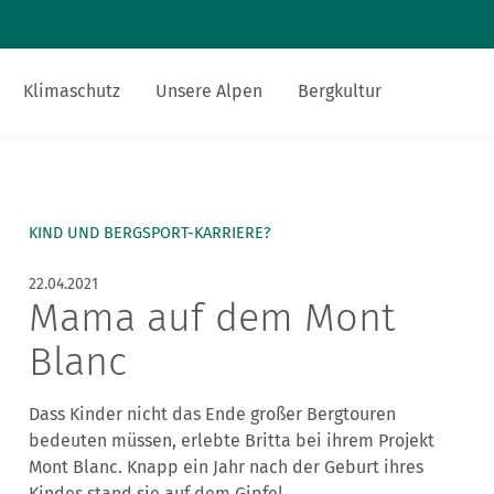
Zum Inhalt
Zur Footer-Navigation
Klimaschutz
Unsere Alpen
Bergkultur
Sicher am Berg
Touren-Tipps
Hüttentipp
Nachhaltigkeit
Bergsteigerdörfer
Miteinander
Gesucht-Gefunden
alpenvereinaktiv.com
KIND UND BERGSPORT-KARRIERE?
Ausrüstung
Mehrtagestour
Essen und Trinken
FAQs
DAV-Felsinfo
22.04.2021
Mama auf dem Mont
Bergsport mit Kindern
Anreise
Mediadaten
Notruf
Blanc
Fitness und Gesundheit
Krisenintervention
Dass Kinder nicht das Ende großer Bergtouren
Versicherungen
bedeuten müssen, erlebte Britta bei ihrem Projekt
Mont Blanc. Knapp ein Jahr nach der Geburt ihres
Kindes stand sie auf dem Gipfel.