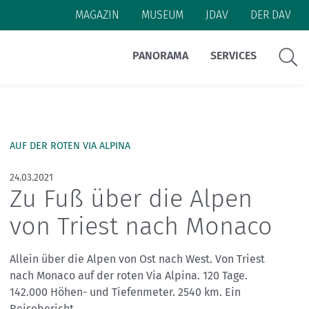
MAGAZIN
MUSEUM
JDAV
DER DAV
Suche
PANORAMA
SERVICES
Themen:
Themen:
Themen:
Themen:
Themen:
Themen:
AUF DER ROTEN VIA ALPINA
Alpine Klassiker
Alpenüberquerung
Essen und Trinken
Anreise
Nachhaltigkeit
Alpinismus
Naturschutz
Berge digital
Wetter
Ausrüstung
Hüttenrezepte
Alpine Klassiker
#machseinfach
Bergwissen
Bergpodcast
24.03.2021
BergwanderCheck
Ausrüstung
Mehrtagestour
#natürlichauftour
Bücher & Führer
Berge digital
Ehrenamt
#natürlichbiken
Ein Leben lang aktiv
Karten
Menschen
Zu Fuß über die Alpen
Expeditionskader
Kleidung
#natürlichklettern
Inklusion
Mittelgebirge
Inklusion
Menschen
Radtour
von Triest nach Monaco
Kletterhallen
Sicher am Berg
Rückrufe & Warnhinweise
Reise
Weitwandern
Allein über die Alpen von Ost nach West. Von Triest
nach Monaco auf der roten Via Alpina. 120 Tage.
Sicherheitsforschung
Wege
Wetter
Skimo
142.000 Höhen- und Tiefenmeter. 2540 km. Ein
Reisebericht.