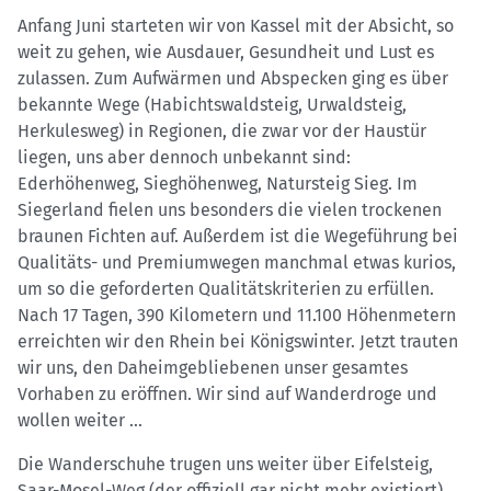
Anfang Juni starteten wir von Kassel mit der Absicht, so
weit zu gehen, wie Ausdauer, Gesundheit und Lust es
zulassen. Zum Aufwärmen und Abspecken ging es über
bekannte Wege (Habichtswaldsteig, Urwaldsteig,
Herkulesweg) in Regionen, die zwar vor der Haustür
liegen, uns aber dennoch unbekannt sind:
Ederhöhenweg, Sieghöhenweg, Natursteig Sieg. Im
Siegerland fielen uns besonders die vielen trockenen
braunen Fichten auf. Außerdem ist die Wegeführung bei
Qualitäts- und Premiumwegen manchmal etwas kurios,
um so die geforderten Qualitätskriterien zu erfüllen.
Nach 17 Tagen, 390 Kilometern und 11.100 Höhenmetern
erreichten wir den Rhein bei Königswinter. Jetzt trauten
wir uns, den Daheimgebliebenen unser gesamtes
Vorhaben zu eröffnen. Wir sind auf Wanderdroge und
wollen weiter ...
Die Wanderschuhe trugen uns weiter über Eifelsteig,
Saar-Mosel-Weg (der offiziell gar nicht mehr existiert),