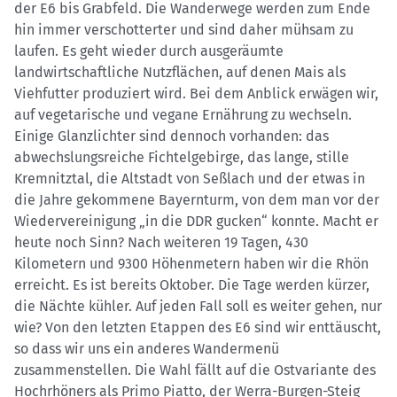
der E6 bis Grabfeld. Die Wanderwege werden zum Ende
hin immer verschotterter und sind daher mühsam zu
laufen. Es geht wieder durch ausgeräumte
landwirtschaftliche Nutzflächen, auf denen Mais als
Viehfutter produziert wird. Bei dem Anblick erwägen wir,
auf vegetarische und vegane Ernährung zu wechseln.
Einige Glanzlichter sind dennoch vorhanden: das
abwechslungsreiche Fichtelgebirge, das lange, stille
Kremnitztal, die Altstadt von Seßlach und der etwas in
die Jahre gekommene Bayernturm, von dem man vor der
Wiedervereinigung „in die DDR gucken“ konnte. Macht er
heute noch Sinn? Nach weiteren 19 Tagen, 430
Kilometern und 9300 Höhenmetern haben wir die Rhön
erreicht. Es ist bereits Oktober. Die Tage werden kürzer,
die Nächte kühler. Auf jeden Fall soll es weiter gehen, nur
wie? Von den letzten Etappen des E6 sind wir enttäuscht,
so dass wir uns ein anderes Wandermenü
zusammenstellen. Die Wahl fällt auf die Ostvariante des
Hochrhöners als Primo Piatto, der Werra-Burgen-Steig