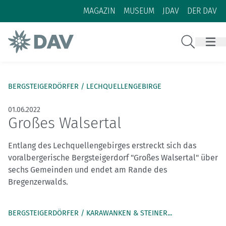
Zum Inhalt
Zur Footer-Navigation
MAGAZIN
MUSEUM
JDAV
DER DAV
Suche
BERGSTEIGERDÖRFER / LECHQUELLENGEBIRGE
01.06.2022
Großes Walsertal
Entlang des Lechquellengebirges erstreckt sich das
voralbergerische Bergsteigerdorf "Großes Walsertal" über
sechs Gemeinden und endet am Rande des
Bregenzerwalds.
BERGSTEIGERDÖRFER / KARAWANKEN & STEINER...