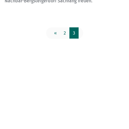
Nachbar-Bergsteigerdorf Sachrang freuen.
«
2
3