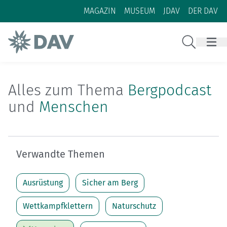
Zum Inhalt
Zur Footer-Navigation
MAGAZIN
MUSEUM
JDAV
DER DAV
Suche
Alles zum Thema
Bergpodcast
und
Menschen
Verwandte Themen
Ausrüstung
Sicher am Berg
Wettkampfklettern
Naturschutz