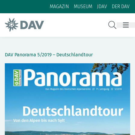
Zum Inhalt
Zur Footer-Navigation
MAGAZIN
MUSEUM
JDAV
DER DAV
Suche
DAV Panorama 5/2019 – Deutschlandtour