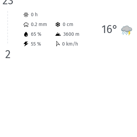
23
Wetterinformationen der Station Badgastein für Heute bis 2 
0 h
0.2 mm
0 cm
16°
65 %
3600 m
55 %
0 km/h
2