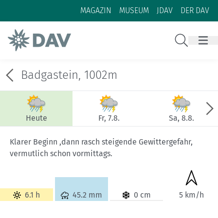
Zum Inhalt
Zur Footer-Navigation
MAGAZIN
MUSEUM
JDAV
DER DAV
Suche
Badgastein, 1002m
Heute
Fr, 7.8.
Sa, 8.8.
Klarer Beginn ,dann rasch steigende Gewittergefahr,
vermutlich schon vormittags.
6.1 h
45.2 mm
0 cm
5 km/h