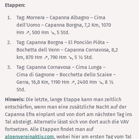
Etappen:
Tag: Mornera – Capanna Albagno – Cima
dell’Uomo – Capanna Borgna, 7,2 Km, 1070
Hm ↗, 500 Hm ↘, 5 Std.
Tag: Capanna Borgna – El Ponción Piòta –
Bochetta dell Venn – Capanna Cornavosa, 8,2
km, 870 Hm ↗, 790 Hm ↘, 5 ½ Std.
Tag: Capanna Cornavosa – Cima Lunga –
Cima di Gagnone – Bocchetta dello Scaiee –
Gerra, 16,8 Km, 1190 Hm ↗, 2400 Hm ↘, 8 ½
Std.
Hinweis:
Die letzte, lange Etappe kann man zeitlich
entschärfen, wenn man eine zusätzliche Nacht auf der
Capanna Efra einplant und von dort am nächsten Tag ins
Tal absteigt. Alternativ lässt sich von dort auch die VAV
fortsetzen. Alle Etappen findet man auf
alpenvereinaktiv.com
, wobei hier am ersten Tag vom Tal