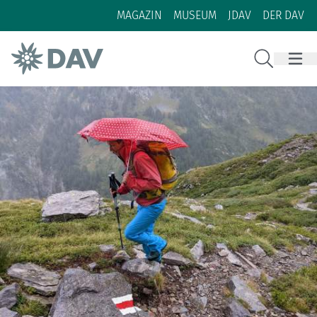
Zum Inhalt
Zur Footer-Navigation
MAGAZIN
MUSEUM
JDAV
DER DAV
Suche