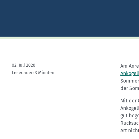
Kletterhallensuche
02. Juli 2020
Am Anrei
Lesedauer: 3 Minuten
Ankogel
Sommer)
der Som
Mit der
Ankogel
gut beg
Rucksack
Art nich