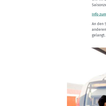
Saisonz
Info zum
An den 
anderen
gelangt.