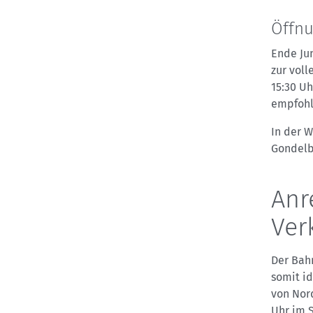
Öffnu
Ende Jun
zur voll
15:30 Uh
empfohl
In der W
Gondelb
Anr
Ver
Der Bah
somit id
von Nord
Uhr im 