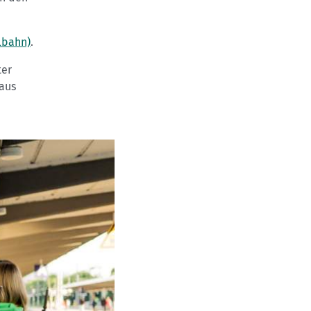
lbahn)
.
er
aus