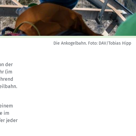
Skitouren: So geht's
Tourenplanung
Wandern und Bergsteigen
Wettkampfklettern
Die Ankogelbahn.
Foto: DAV/Tobias Hipp
on der
hr (im
ährend
eilbahn.
 einem
te im
er jeder