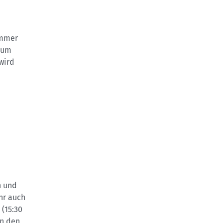
immer
s um
wird
n und
Uhr auch
 (15:30
in den