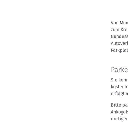
Von Mün
zum Kreu
Bundess
Autover
Parkpla
Park
Sie könn
kostenlo
erfolgt 
Bitte pa
Ankogels
dortige