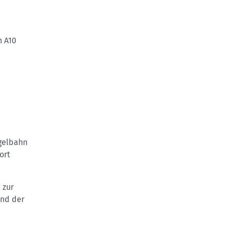
n A10
ogelbahn
ort
 zur
und der