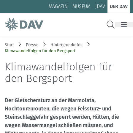
Zum Inhalt
Zur Footer-Navigation
MAGAZIN
MUSEUM
JDAV
DER DAV
Suche
Start
Presse
Hintergrundinfos
Klimawandelfolgen für den Bergsport
Klimawandelfolgen für
den Bergsport
Der Gletschersturz an der Marmolata,
Hochtourenrouten, die wegen Felssturz- und
Steinschlaggefahr gesperrt werden, Hütten, die
wegen Wassermangel schließen müssen, und