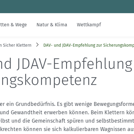
Zum Inhalt
Zur Footer-Navigation
tten & Wege
Natur & Klima
Wettkampf
n Sicher Klettern
DAV- und JDAV-Empfehlung zur Sicherungskom
Jobs
Inklusion & Integration
Alpenvereinswege
Nachhaltiger Tourismus
Skimo
Gesucht-Gefunden
alpenvereinaktiv.com
nd JDAV-Empfehlung
Digitalisierung im DAV
Bildung
Kartographie
Erhalt unerschlossener Räume
FAQs
DAV-Felsinfo
ungskompetenz
Kontakt
Leistungsbergsteigen
Naturschutzverfahren
Mediadaten
Notruf
DAVintern
Krisenintervention
nder ein Grundbedürfnis. Es gibt wenige Bewegungsform
t und Gewandtheit erwerben können. Beim Klettern kön
Versicherungen
selbst und die Gemeinschaft spüren und selbstbestimm
nkrechten können sie sich kalkulierbaren Wagnissen au