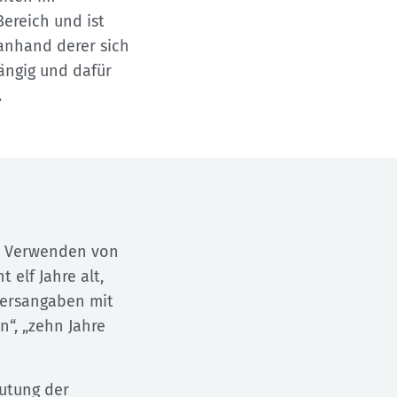
ereich und ist
, anhand derer sich
ängig und dafür
.
im Verwenden von
 elf Jahre alt,
tersangaben mit
n“, „zehn Jahre
mutung der