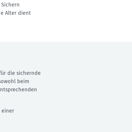
 Sichern
 Alter dient
für die sichernde
 sowohl beim
 entsprechenden
 einer