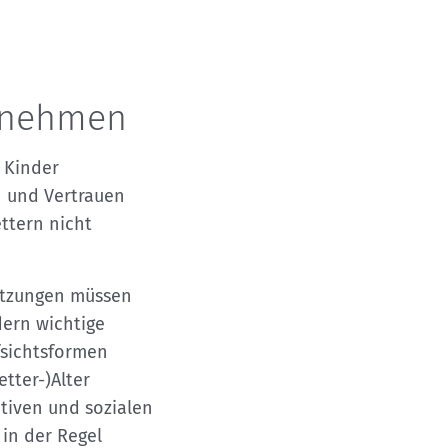
rnehmen
 Kinder
 und Vertrauen
ttern nicht
etzungen müssen
dern wichtige
fsichtsformen
tter-)Alter
itiven und sozialen
in der Regel