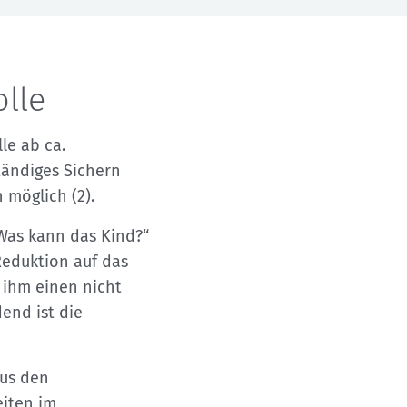
olle
le ab ca.
tändiges Sichern
 möglich (2).
„Was kann das Kind?“
 Reduktion auf das
t ihm einen nicht
dend ist die
aus den
eiten im