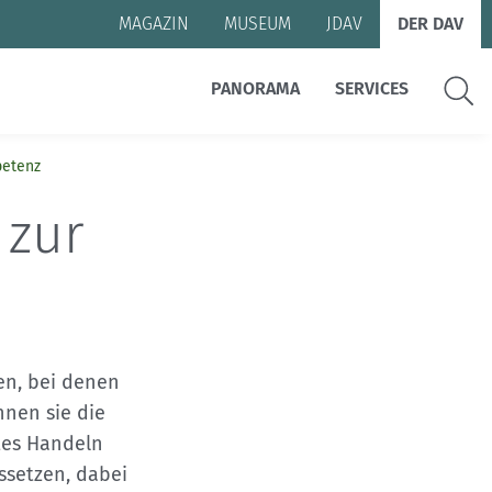
MAGAZIN
MUSEUM
JDAV
DER DAV
Suche
PANORAMA
SERVICES
petenz
 zur
en, bei denen
nen sie die
tes Handeln
ssetzen, dabei