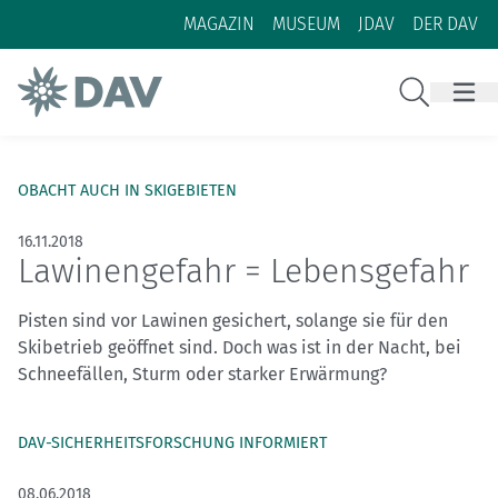
Zum Inhalt
Zur Footer-Navigation
MAGAZIN
MUSEUM
JDAV
DER DAV
Suche
OBACHT AUCH IN SKIGEBIETEN
16.11.2018
Lawinengefahr = Lebensgefahr
Pisten sind vor Lawinen gesichert, solange sie für den
Skibetrieb geöffnet sind. Doch was ist in der Nacht, bei
Schneefällen, Sturm oder starker Erwärmung?
DAV-SICHERHEITSFORSCHUNG INFORMIERT
08.06.2018