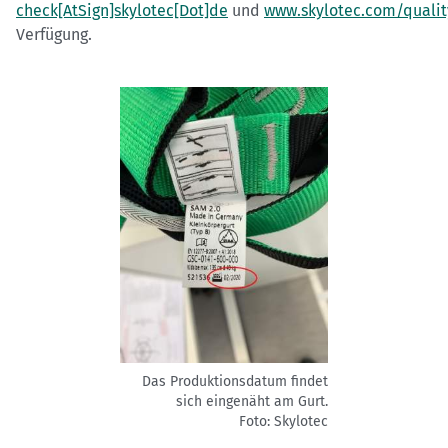
check[AtSign]skylotec[Dot]de
und
www.skylotec.com/qualit
Verfügung.
Das Produktionsdatum findet
sich eingenäht am Gurt.
Foto: Skylotec