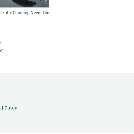
.
Foto: Climbing Never Die
m
er
nd Daten