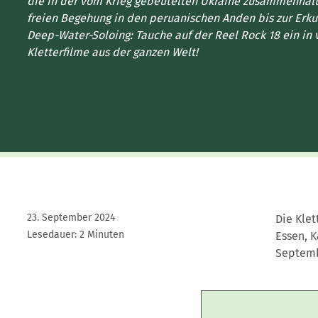
Kletterhallensuche
die in der vom Krieg gebeutelten Ukraine zusammenhält,
freien Begehung in den peruanischen Anden bis zur Erk
Deep-Water-Soloing: Tauche auf der Reel Rock 18 ein in 
Kletterfilme aus der ganzen Welt!
23. September 2024
Die Klet
Lesedauer: 2 Minuten
Essen, 
Septemb