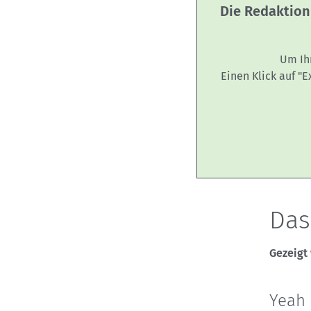
Die Redaktion
Um Ih
Einen Klick auf "
Das
Gezeigt 
Yeah