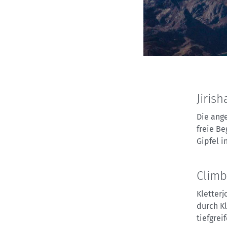
Jiris
Die ang
freie B
Gipfel 
Climb
Kletterj
durch K
tiefgrei