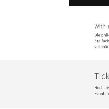
With 
Die phi
dreifach
visionär
Tic
Noch bi
könnt i