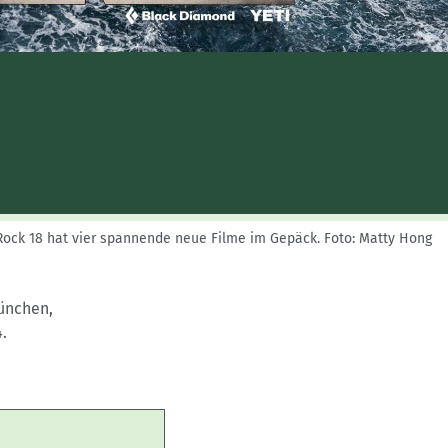
Skitouren: So geht's
Tourenplanung
Wandern und Bergsteigen
Wettkampfklettern
Rock 18 hat vier spannende neue Filme im Gepäck.
Foto: Matty Hong
München,
.