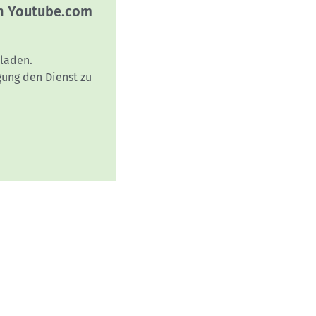
on Youtube.com
laden.
gung den Dienst zu