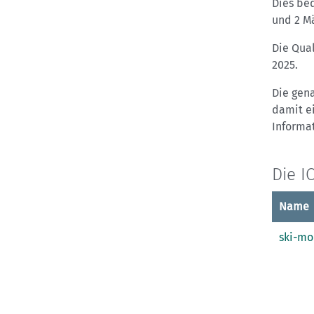
Dies bed
und 2 M
Die Qua
2025.
Die gen
damit ei
Informat
Die I
Name
ski-mo