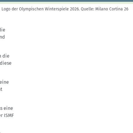
Logo der Olympischen Winterspiele 2026.
Quelle: Milano Cortina 26
die
und
n die
diese
eine
nt
s eine
er ISMF