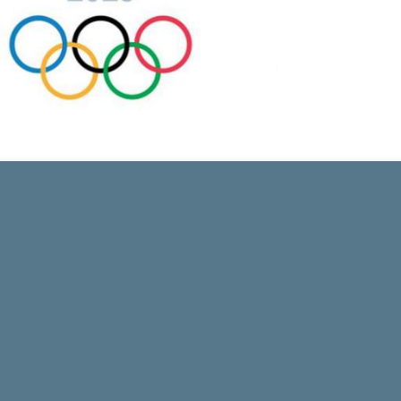
Skitouren: So geht's
Tourenplanung
Wandern und Bergsteigen
Wettkampfklettern