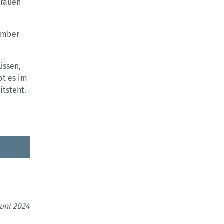
Frauen
zember
üssen,
bt es im
itsteht.
Juni 2024