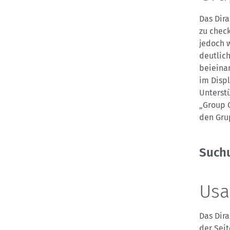
Das Dira
zu chec
jedoch w
deutlich
beieinan
im Disp
Unterstü
„Group 
den Gru
Suchu
Usab
Das Dira
der Seit