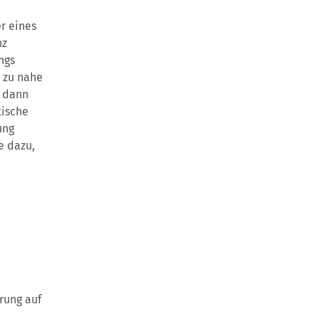
r eines
nz
ngs
r zu nahe
t dann
tische
ung
e dazu,
rung auf