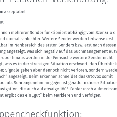
n
: akzeptabel
gut
ennen mehrerer Sender funktioniert abhängig vom Szenario e
nd einmal schlechter. Weitere Sender werden teilweise erst
lbar im Nahbereich des ersten Senders bzw. erst nach dessen
ung angezeigt, was sich negativ auf das Suchmanagement aus
arüber hinaus werden in der Feinsuche weitere Sender nicht
t, was es in der stressigen Situation erschwert, den Überblick
n; Signale gehen aber dennoch nicht verloren, sondern werde
ach“ angezeigt. Beim Erkennen schneidet das Ortovox somit
el ab. Sehr angenehm hingegen ist gerade in dieser Situatio
avigation, die auch auf etwaige 180°-Fehler rasch aufmerksa
t ergibt das ein „gut“ beim Markieren und Verfolgen.
ppencheckfunktion: