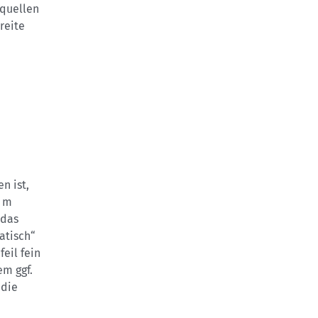
rquellen
reite
n ist,
5 m
 das
atisch“
eil fein
em ggf.
 die