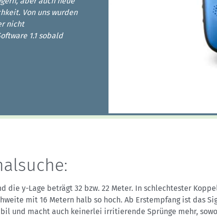
Sektionensuche
gern, aber auch neue
chkeit. Von uns wurden
r nicht
oftware 1.1 sobald
nalsuche:
nd die y-Lage beträgt 32 bzw. 22 Meter. In schlechtester Koppel
hweite mit 16 Metern halb so hoch. Ab Erstempfang ist das Si
abil und macht auch keinerlei irritierende Sprünge mehr, sow