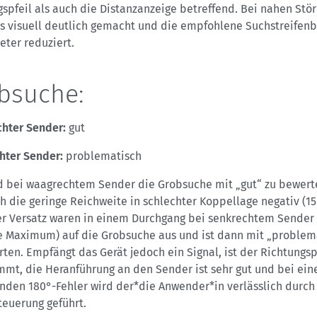
spfeil als auch die Distanzanzeige betreffend. Bei nahen Stö
es visuell deutlich gemacht und die empfohlene Suchstreifenb
eter reduziert.
bsuche:
hter Sender:
gut
hter Sender:
problematisch
 bei waagrechtem Sender die Grobsuche mit „gut“ zu bewerte
ch die geringe Reichweite in schlechter Koppellage negativ (1
her Versatz waren in einem Durchgang bei senkrechtem Sender
e Maximum) auf die Grobsuche aus und ist dann mit „problem
ten. Empfängt das Gerät jedoch ein Signal, ist der Richtungspf
mt, die Heranführung an den Sender ist sehr gut und bei ein
enden 180°-Fehler wird der*die Anwender*in verlässlich durch
teuerung geführt.