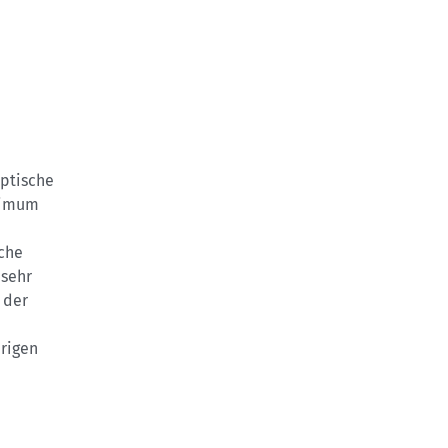
Optische
inimum
uche
 sehr
 der
rigen