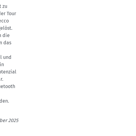
t zu
er Tour
ecco
elöst.
h die
nn das
ll und
in
otenzial
r.
uetooth
rden.
ber 2025