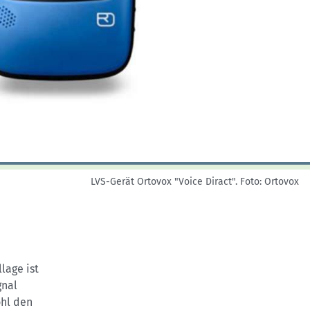
Skitouren: So geht's
Tourenplanung
Wandern und Bergsteigen
Wettkampfklettern
LVS-Gerät Ortovox "Voice Diract".
Foto: Ortovox
lage ist
gnal
ohl den