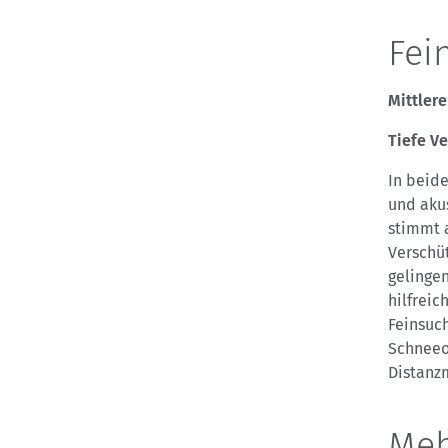
Fei
Mittlere
Tiefe V
In beide
und aku
stimmt a
Verschüt
gelingen
hilfrei
Feinsuc
Schneeo
Distanz
Meh