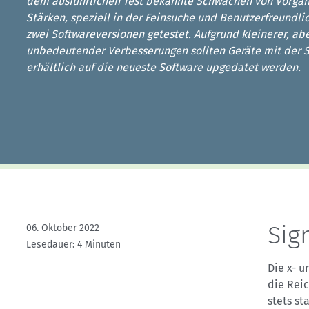
Kletterhallensuche
dem ausführlichen Test bekannte Schwächen von Vorgän
Stärken, speziell in der Feinsuche und Benutzerfreundli
zwei Softwareversionen getestet. Aufgrund kleinerer, abe
unbedeutender Verbesserungen sollten Geräte mit der S
erhältlich auf die neueste Software upgedatet werden.
Sig
06. Oktober 2022
Lesedauer: 4 Minuten
Die x- u
die Reic
stets st