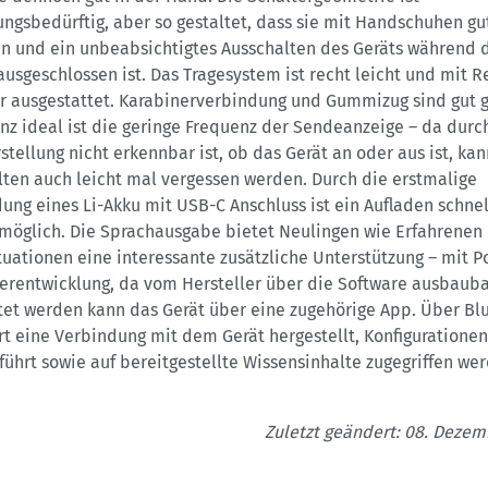
gsbedürftig, aber so gestaltet, dass sie mit Handschuhen gu
n und ein unbeabsichtigtes Ausschalten des Geräts während d
usgeschlossen ist. Das Tragesystem ist recht leicht und mit R
or ausgestattet. Karabinerverbindung und Gummizug sind gut g
nz ideal ist die geringe Frequenz der Sendeanzeige – da durc
stellung nicht erkennbar ist, ob das Gerät an oder aus ist, ka
lten auch leicht mal vergessen werden. Durch die erstmalige
ng eines Li-Akku mit USB-C Anschluss ist ein Aufladen schne
 möglich. Die Sprachausgabe bietet Neulingen wie Erfahrenen 
tuationen eine interessante zusätzliche Unterstützung – mit P
terentwicklung, da vom Hersteller über die Software ausbauba
et werden kann das Gerät über eine zugehörige App. Über Bl
t eine Verbindung mit dem Gerät hergestellt, Konfigurationen
ührt sowie auf bereitgestellte Wissensinhalte zugegriffen we
Zuletzt geändert: 08. Dezem