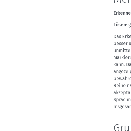
Erkenne
Lösen
: 
Das Erk
besser u
unmitte
Markier
kann. D
angezeig
bewahre
Reihe n
akzeptab
Sprachn
Insgesam
Gru