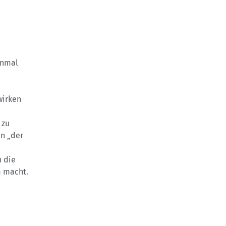
inmal
wirken
 zu
n „der
n die
m macht.