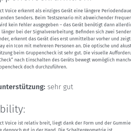
ct Voice erkennt als einziges Gerät eine längere Periodendaue
kenden Senders. Beim Testszenario mit abweichender Freque
ird kein Fehler ausgegeben – das Gerät benötigt dann allerdi
 länger bei der Signalverarbeitung. Befinden sich zwei Sende
der, erkennt das Gerät dies erst unmittelbar vorher und zeig
lay ein Icon mit mehreren Personen an. Die optische und akus
tzung beim Gruppencheck ist sehr gut. Die visuelle Aufforder
Check“ nach Einschalten des Geräts bewegt womöglich manch
ppencheck doch durchzuführen.
nterstützung:
sehr gut
ility:
ct Voice ist relativ breit, liegt dank der Form und der Gummie
e dennoch gut in der Hand. Die Schaltergeometrie ist