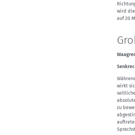
Richtung
wird di
auf 20 M
Gro
Waagrec
Senkrec
Während
wirkt si
seitlic
absolut
zu bewer
abgestim
auftret
Sprachs