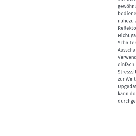
gewöhnun
bediene
nahezu a
Reflekt
Nicht ga
Schalter
Ausscha
Verwendu
einfach
Stresssi
zur Wei
Upgedat
kann dor
durchgef