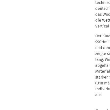
technis
deutsch
das Woc
die Wet
Vertical
Der dar
990Hm u
und dem 
zeigte s
lang. We
abgehän
Materia
starken 
(U18 mä
Individ
aus.