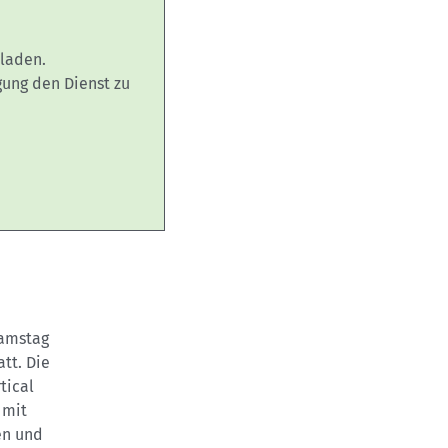
laden.
gung den Dienst zu
Samstag
tt. Die
tical
 mit
en und