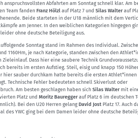
ch anspruchsvollsten Abfahrten am Sonntag schnell klar. Am b
en Team fanden
Franz Hölzl
auf Platz 7 und
Silas Walter
auf Pla
henende. Beide starteten in der U18 männlich mit dem Vertic
tkämpfe am Jenner. In den weiblichen Kategorien hingegen gi
 leider ohne deutsche Beteiligung aus.
auffolgende Sonntag stand im Rahmen des Individual. Zwisch
nd 1160Hm, je nach Kategorie, standen zwischen den Athlet*
Zieleinlauf. Dass hier eine saubere Technik Grundvoraussetzu
ich bereits im ersten Aufstieg. Steil, eisig und knapp 150 Höh
r hier sauber durchkam hatte bereits die ersten Athlet*innen
gt. Technische Fehler bedeuteten schnell Skiverlust oder
lbruch. Am besten geschlagen haben sich
Silas Walter
mit ei
vierten Platz und
Moritz Bauregger
auf Platz 6 im deutschen 
nnlich). Bei den U20 Herren gelang
David Jost
Platz 17. Auch d
ual des YWC ging bei dem Damen leider ohne deutsche Beteil