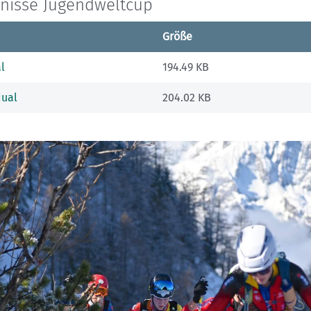
nisse Jugendweltcup
Größe
l
194.49 KB
dual
204.02 KB