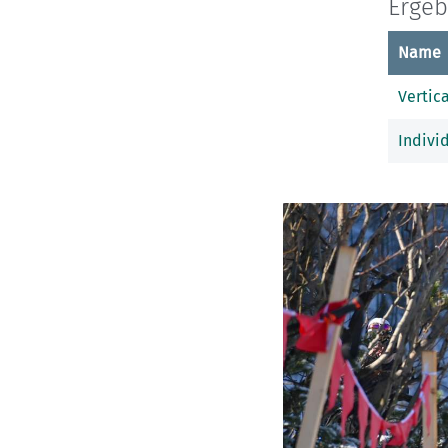
Ergeb
Name
Vertica
Indivi