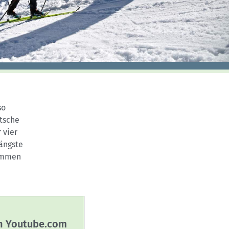
Skitouren: So geht's
Tourenplanung
Wandern und Bergsteigen
Wettkampfklettern
so
utsche
 vier
längste
kommen
on Youtube.com