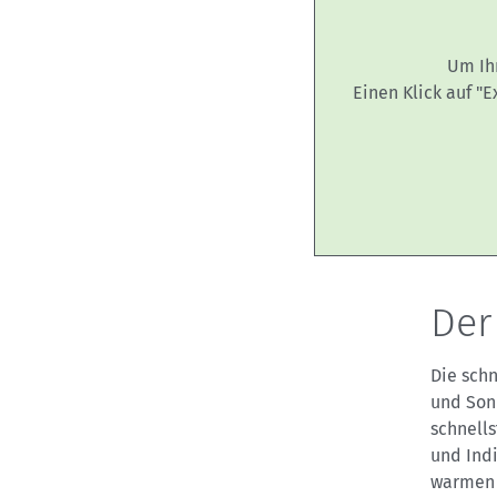
Um Ih
Einen Klick auf "
Der
Die sch
und Sonn
schnells
und Indi
warmen 