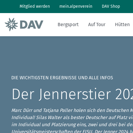
Mitglied werden
mein.alpenverein
DAV Shop
Bergsport
Auf Tour
Hütten
Wandern: So geht's
Wandern und Bergsteigen
Hüttenbesuch
Klimaschutz in den Alpen
Pflanzen und Tiere
Alpines Museum
Aktuelles Heft
Bergwetter
Klettern: So geht's
Skitouren
Arbeiten auf Hütten
Klimawandel in den Alpen
Naturschutz
Geschichte
Archiv
Bergbericht
DIE WICHTIGSTEN ERGEBNISSE UND ALLE INFOS
Klettersteig: So geht's
Tourenplanung
Geschichten von draußen
Lawinenlagebericht
Der Jennerstier 20
Mountainbiken: So geht's
DAV Panorama App
Hüttensuche
Marc Dürr und Tatjana Paller holen sich den Deutschen M
Last-Minute-Hüttenbett
Individual! Silas Walter als bester Deutscher auf Platz 
im Individual und Platzierung eins, zwei und drei bei de
Universitätsmeisterschaften der FISU. Der Jenner 2024 ha