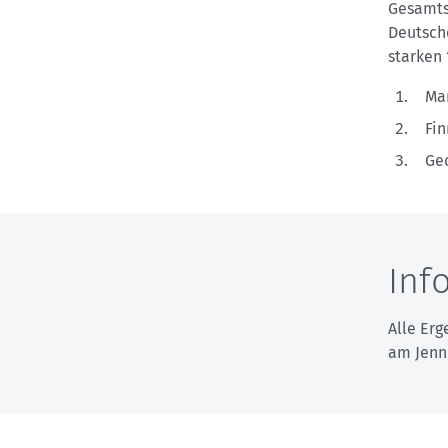
Gesamt
Deutsch
starken 
Ma
Fi
Ge
Inf
Alle Er
am Jenn