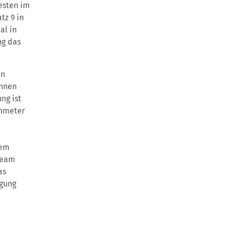
esten im
tz 9 in
al in
ng das
en
innen
ng ist
enmeter
nem
Team
as
igung