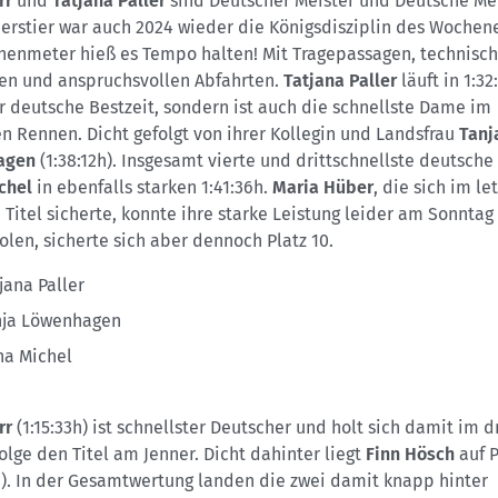
rr
und
Tatjana Paller
sind Deutscher Meister und Deutsche Mei
nerstier war auch 2024 wieder die Königsdisziplin des Wochen
henmeter hieß es Tempo halten! Mit Tragepassagen, technisc
gen und anspruchsvollen Abfahrten.
Tatjana Paller
läuft in 1:32
r deutsche Bestzeit, sondern ist auch die schnellste Dame im
n Rennen. Dicht gefolgt von ihrer Kollegin und Landsfrau
Tanj
agen
(1:38:12h). Insgesamt vierte und drittschnellste deutsche 
chel
in ebenfalls starken 1:41:36h.
Maria Hüber
, die sich im le
 Titel sicherte, konnte ihre starke Leistung leider am Sonntag
len, sicherte sich aber dennoch Platz 10.
jana Paller
nja Löwenhagen
na Michel
rr
(1:15:33h) ist schnellster Deutscher und holt sich damit im d
Folge den Titel am Jenner. Dicht dahinter liegt
Finn Hösch
auf P
h). In der Gesamtwertung landen die zwei damit knapp hinter