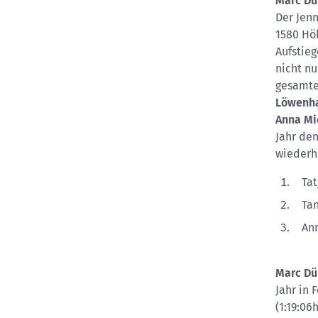
Marc Dü
Der Jen
1580 Hö
Aufstie
nicht nu
gesamte
Löwenh
Anna Mi
Jahr den
wiederho
Tat
Ta
An
Marc Dü
Jahr in 
(1:19:06