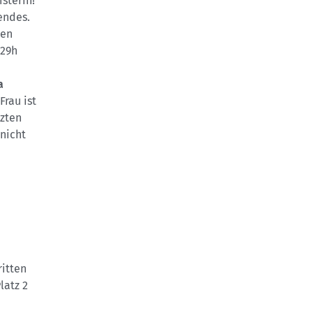
sterin!
endes.
hen
:29h
a
Frau ist
tzten
 nicht
ritten
latz 2