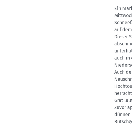
Ein mar
Mittwoch
Schneefa
auf dem
Dieser 
abschme
unterha
auch in
Niedersc
Auch de
Neuschn
Hochtou
herrsch
Grat lau
Zuvor ap
dünnen 
Rutschge