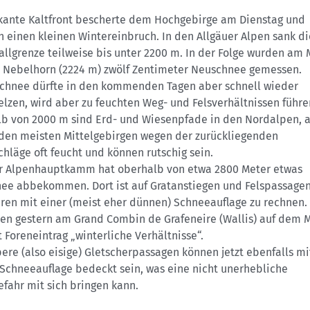
kante Kaltfront bescherte dem Hochgebirge am Dienstag und
 einen kleinen Wintereinbruch. In den Allgäuer Alpen sank di
llgrenze teilweise bis unter 2200 m. In der Folge wurden am
 Nebelhorn (2224 m) zwölf Zentimeter Neuschnee gemessen.
Schnee dürfte in den kommenden Tagen aber schnell wieder
lzen, wird aber zu feuchten Weg- und Felsverhältnissen führe
lb von 2000 m sind Erd- und Wiesenpfade in den Nordalpen, 
 den meisten Mittelgebirgen wegen der zurückliegenden
hläge oft feucht und können rutschig sein.
r Alpenhauptkamm hat oberhalb von etwa 2800 Meter etwas
ee abbekommen. Dort ist auf Gratanstiegen und Felspassage
ren mit einer (meist eher dünnen) Schneeauflage zu rechnen.
ten gestern am Grand Combin de Grafeneire (Wallis) auf dem M
t Foreneintrag „winterliche Verhältnisse“.
ere (also eisige) Gletscherpassagen können jetzt ebenfalls mi
Schneeauflage bedeckt sein, was eine nicht unerhebliche
fahr mit sich bringen kann.