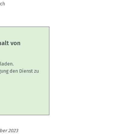
uch
halt von
laden.
gung den Dienst zu
mber 2023