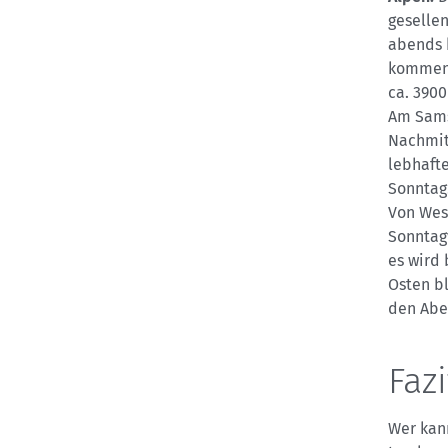
geselle
abends 
kommen.
ca. 3900
Am Samst
Nachmit
lebhafte
Sonntag
Von West
Sonntagv
es wird 
Osten bl
den Abe
Fazi
Wer kann