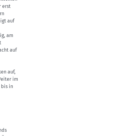
 erst
rn
igt auf
nig, am
t
acht auf
en auf,
Weiter im
bis in
nds