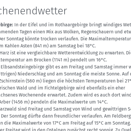
henendwetter
birge:
In der Eifel und im Rothaargebirge bringt windiges Wet
menden Tagen einen Mix aus Wolken, Regenschauern und et
Der Sonntag könnte trocken verlaufen. Die Maximaltemperatu
am Kahlen Asten (841 m) am Samstag bei 18°C.
Harz ist eine vergleichbare Wetterentwicklung zu erwarten. Di
temperatur am Brocken (1141 m) pendelt um 16°C.
 Elbsandsteingebirge gibt es am Freitag und Samstag immer 
wittrigen) Niederschlag und am Sonntag die meiste Sonne. Auf
schirnstein (560 m) liegen die höchsten Temperaturen bei 21
rischen Wald und im Fichtelgebirge wird ebenfalls ein eher
chsenes Wochenende erwartet. Zudem wird es auch dort wind
Arber (1456 m) pendeln die Maximalwerte um 14°C.
arzwald sind Freitag und Samstag von Wind und gewittrigen 
 Der Sonntag dürfte dann freundlicher verlaufen. Am Feldberg
en die Maximalwerte von 17°C am Freitag auf 15°C am Sonntag.
er Freitag wird in den Ostalpen zunächst recht sonnig. Zu Que