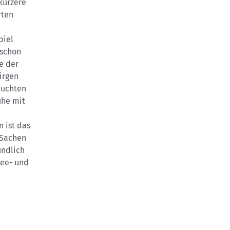
kürzere
rten
piel
 schon
e der
irgen
euchten
uhe mit
 ist das
 Sachen
undlich
nee- und