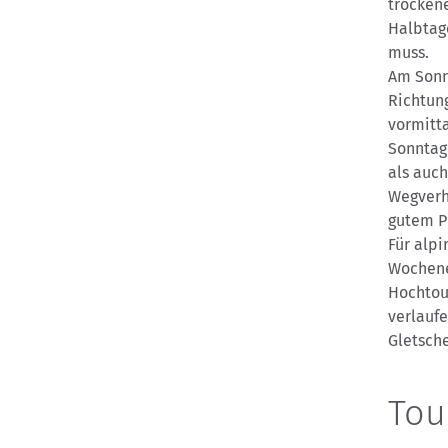
trocken
Halbtage
muss.
Am Sonn
Richtung
vormitta
Sonntag
als auc
Wegverh
gutem Pr
Für alpi
Wochene
Hochtou
verlaufe
Gletsche
Tou