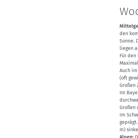
Woc
Mittelge
den kom
Sonne. 
liegen 
Für den 
Maximal
Auch im
(oft ge
Großen Z
Im Baye
durchwa
Großen 
Im Schw
geprägt.
m) sink
Alpen:
D