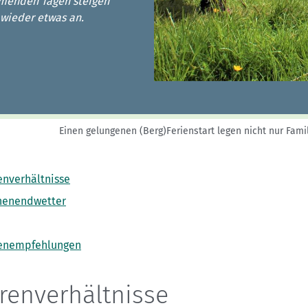
Sektionensuche
menden Tagen steigen
 wieder etwas an.
Einen gelungenen (Berg)Ferienstart legen nicht nur Fam
enverhältnisse
enendwetter
enempfehlungen
renverhältnisse