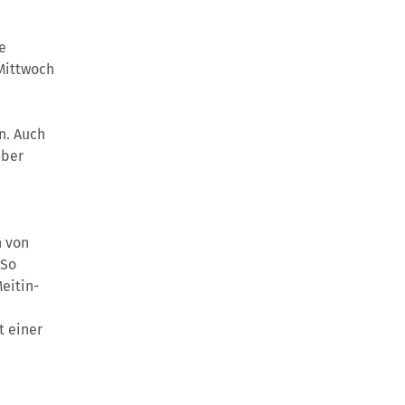
e
 Mittwoch
n. Auch
aber
n von
 So
eitin-
t einer