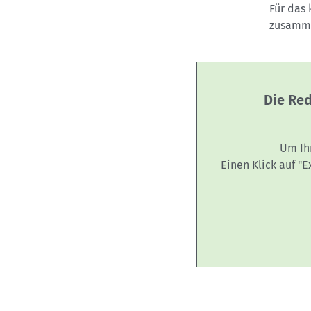
Für das
zusamme
Die Red
Um Ih
Einen Klick auf "