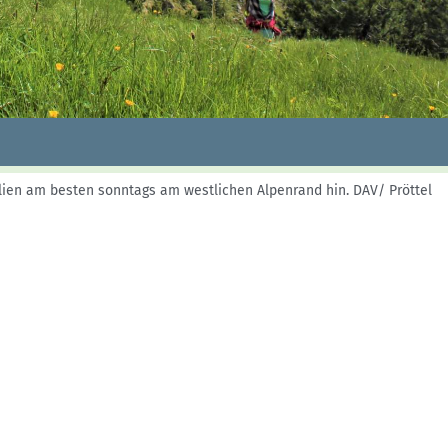
Skitouren: So geht's
Tourenplanung
Wandern und Bergsteigen
Wettkampfklettern
ilien am besten sonntags am westlichen Alpenrand hin.
DAV/ Pröttel