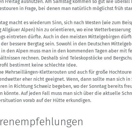
en Freitag ausnutzen. Am Samstag kommen so gut wie überall 
stouren in Frage, bei denen man natürlich möglichst früh sta
tag macht es wiederum Sinn, sich nach Westen (wie zum Beis
 Allgäuer Alpen) hin zu orientieren, wo eine Wetterbesserung
gs eintreten dürfte. Auch in den meisten Mittelgebirgen dürft
 der bessere Bergtag sein. Sowohl in den Deutschen Mittelgeb
h in den Alpen muss man in den kommenden Tagen aber mit f
ältnissen rechnen. Deshalb sind Teleskopstöcke und Bergsch
ofil bestimmt keine schlechte Idee.
ne Mehrseillängen-Kletterouten und auch für große Hochtouren
ndwetter eher nicht geeignet. Wenn, dann sollte man sich in
ren in Richtung Schweiz begeben, wo der Sonntag bereits fre
n könnte. Auf jeden Fall muss man sich über die aktuelle Sch
rsituation vorab auf der Hütte erkundigen.
renempfehlungen