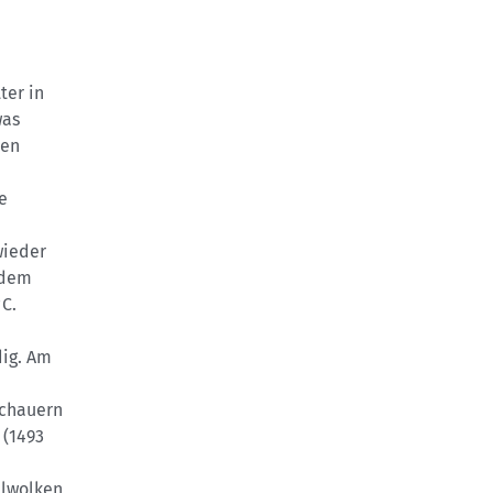
ter in
was
ren
e
wieder
 dem
°C.
ig. Am
Schauern
 (1493
llwolken