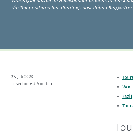
Kletterhallensuche
Wintergruß mitten im Hochsommer erleben. In den kom
die Temperaturen bei allerdings unstabilem Bergwetter
27. Juli 2023
Tour
Lesedauer: 4 Minuten
Woch
Fazit
Tour
Tou