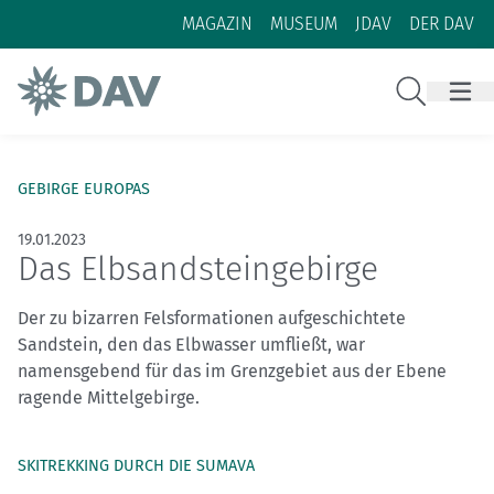
Zum Inhalt
Zur Footer-Navigation
MAGAZIN
MUSEUM
JDAV
DER DAV
Suche
GEBIRGE EUROPAS
19.01.2023
Das Elbsandstein­gebirge
Der zu bizarren Felsformationen aufgeschichtete
Sandstein, den das Elbwasser umfließt, war
namensgebend für das im Grenzgebiet aus der Ebene
ragende Mittelgebirge.
SKITREKKING DURCH DIE SUMAVA