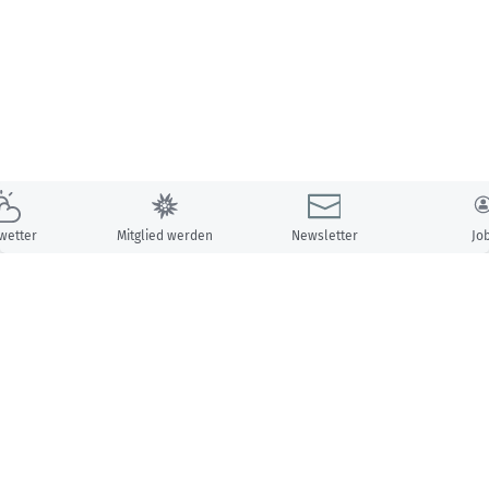
wetter
Mitglied werden
Newsletter
Jo
Unsere Partner: