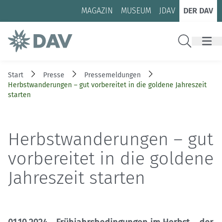
Zum Inhalt
Zur Footer-Navigation
MAGAZIN
MUSEUM
JDAV
DER DAV
Suche
Start
Presse
Pressemeldungen
Herbstwanderungen – gut vorbereitet in die goldene Jahreszeit
starten
Herbstwanderungen – gut
vorbereitet in die goldene
Jahreszeit starten