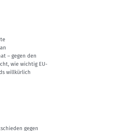
tte
 an
hat – gegen den
cht, wie wichtig EU-
s willkürlich
ntschieden gegen