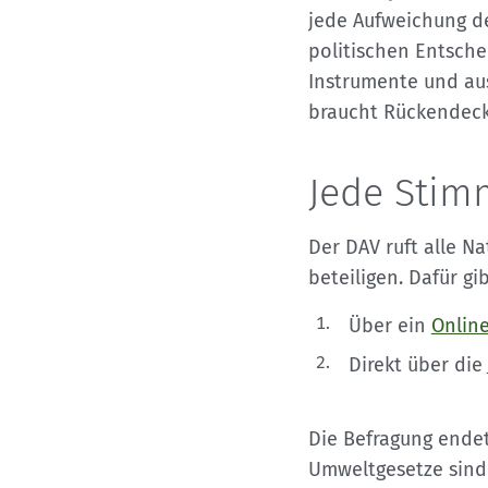
jede Aufweichung d
politischen Entsche
Instrumente und aus
braucht Rückendeck
Jede Stim
Der DAV ruft alle N
beteiligen. Dafür gi
Über ein
Onlin
Direkt über die
Die Befragung ende
Umweltgesetze sind