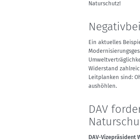
Naturschutz!
Negativbei
Ein aktuelles Beispi
Modernisierungsges
Umweltverträglichk
Widerstand zahlreich
Leitplanken sind: O
aushöhlen.
DAV forde
Naturschu
DAV-Vizepräsident 