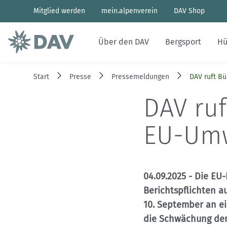
Mitglied werden
mein.alpenverein
DAV Shop
Über den DAV
Bergsport
Hü
Start
Presse
Pressemeldungen
DAV ruft Bü
Ehrenamt
Sportentwicklung
Hütten des Bundesverbands
Naturverträglicher Bergsport
Wettkampfklettern
Aktuelles Heft
Bergwetter
DAV ruf
Mitglied werden
Sicherheitsforschung
Hüttenbetrieb
Nachhaltigkeit & Klimaschutz
Paraclimbing
Archiv
Bergbericht
EU-Umw
Struktur und Organe
Kletterhallen
Alpinbau
Wir fürs Klima
Geschichten von draußen
Lawinenlagebericht
Presse
Familienbergsteigen
DAV Panorama App
Hüttensuche
04.09.2025
- Die EU-
Berichtspflichten a
Sponsoren und Partner
Last-Minute-Hüttenbett
10. September an ei
die Schwächung der