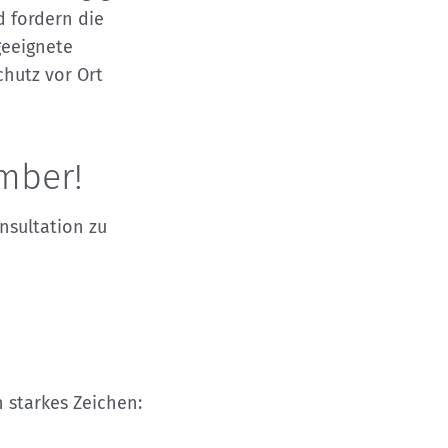
 fordern die
geeignete
chutz vor Ort
ember!
nsultation zu
n starkes Zeichen: