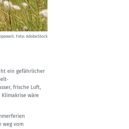
opaweit.
Foto: AdobeStock
ht ein gefährlicher
elt-
ser, frische Luft,
 Klimakrise wäre
ommerferien
de weg vom