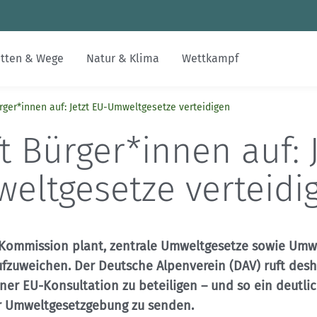
Zum Inhalt
Zur Footer-Navigation
tten & Wege
Natur & Klima
Wettkampf
rger*innen auf: Jetzt EU-Umweltgesetze verteidigen
Jobs
Inklusion & Integration
Alpenvereinswege
Nachhaltiger Tourismus
Skimo
Gesucht-Gefunden
alpenvereinaktiv.com
t Bürger*innen auf: J
Digitalisierung im DAV
Bildung
Kartographie
Erhalt unerschlossener Räume
FAQs
DAV-Felsinfo
eltgesetze verteidi
Kontakt
Leistungsbergsteigen
Naturschutzverfahren
Mediadaten
Notruf
DAVintern
Krisenintervention
Kommission plant, zentrale Umweltgesetze sowie Umw
ufzuweichen. Der Deutsche Alpenverein (DAV) ruft desha
Versicherungen
ner EU-Konsultation zu beteiligen – und so ein deutli
 Umweltgesetzgebung zu senden.