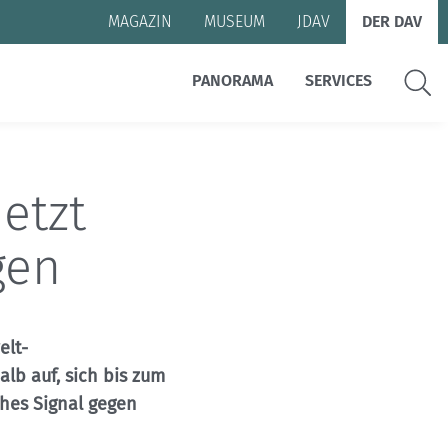
MAGAZIN
MUSEUM
JDAV
DER DAV
Suche
PANORAMA
SERVICES
etzt
gen
elt-
lb auf, sich bis zum
ches Signal gegen