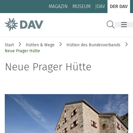
Zum Inhalt
Zur Footer-Navigation
MAGAZIN
MUSEUM
JDAV
DER DAV
Suche
Start
Hütten & Wege
Hütten des Bundesverbands
Neue Prager Hütte
Neue Prager Hütte