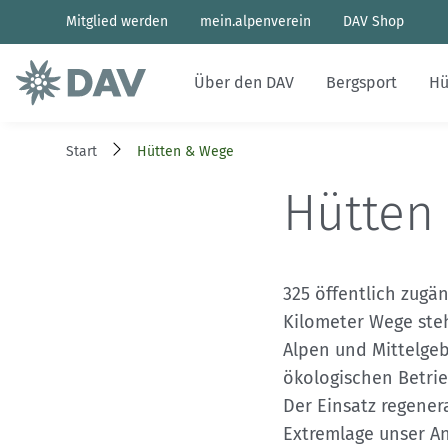
Mitglied werden
mein.alpenverein
DAV Shop
Über den DAV
Bergsport
Hü
Start
Hütten & Wege
Ehrenamt
Sportentwicklung
Hütten des Bundesverbands
Naturverträglicher Bergsport
Wettkampfklettern
Aktuelles Heft
Bergwetter
Hütten
Mitglied werden
Sicherheitsforschung
Hüttenbetrieb
Nachhaltigkeit & Klimaschutz
Paraclimbing
Archiv
Bergbericht
Struktur und Organe
Kletterhallen
Alpinbau
Wir fürs Klima
Geschichten von draußen
Lawinenlagebericht
325 öffentlich zugä
Kilometer Wege ste
Presse
Familienbergsteigen
DAV Panorama App
Hüttensuche
Alpen und Mittelgeb
ökologischen Betrie
Sponsoren und Partner
Last-Minute-Hüttenbett
Der Einsatz regenera
Extremlage unser An