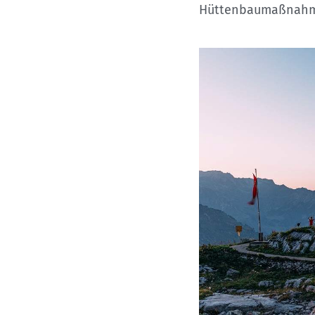
Kletterhallensuche
Hüttenbaumaßnahme