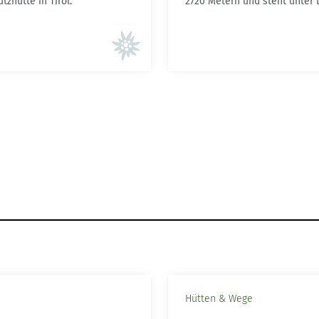
tzhütte in Tirol.
2720 Metern und steht unter
Hütten & Wege