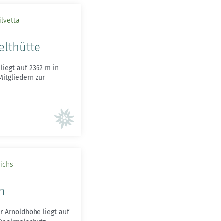
ilvetta
elthütte
liegt auf 2362 m in
Mitgliedern zur
ichs
m
 Arnoldhöhe liegt auf