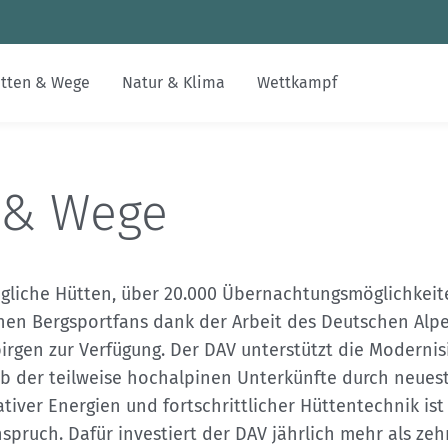
Zum Inhalt
Zur Footer-Navigation
tten & Wege
Natur & Klima
Wettkampf
Jobs
Inklusion & Integration
Alpenvereinswege
Nachhaltiger Tourismus
Skimo
Gesucht-Gefunden
alpenvereinaktiv.com
 & Wege
Digitalisierung im DAV
Bildung
Kartographie
Erhalt unerschlossener Räume
FAQs
DAV-Felsinfo
Kontakt
Leistungsbergsteigen
Naturschutzverfahren
Mediadaten
Notruf
ngliche Hütten, über 20.000 Übernachtungsmöglichkeit
hen Bergsportfans dank der Arbeit des Deutschen Alpe
DAVintern
Krisenintervention
irgen zur Verfügung. Der DAV unterstützt die Moderni
b der teilweise hochalpinen Unterkünfte durch neues
Versicherungen
tiver Energien und fortschrittlicher Hüttentechnik ist
spruch. Dafür investiert der DAV jährlich mehr als zeh