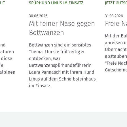
GUT
SPÜRHUND LINUS IM EINSATZ
30.06.2026
31.03.2026
Mit feiner Nase gegen
Freie N
Bettwanzen
Mit der Ba
anreisen u
und
Bettwanzen sind ein sensibles
Übernachtu
raturen
Thema. Um sie frühzeitig zu
abstauben:
 diese
entdecken, war
"Freie Nach
ie
Bettwanzenspürhundeführerin
Gutscheine
alpinen
Laura Pannasch mit ihrem Hund
Linus auf dem Schneibsteinhaus
im Einsatz.