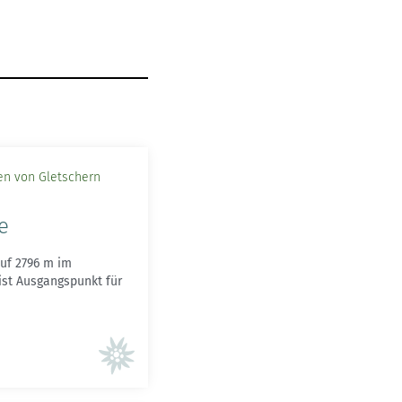
en von Gletschern
e
auf 2796 m im
ist Ausgangspunkt für