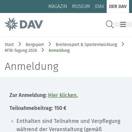
Zum Inhalt
Zur Footer-Navigation
MAGAZIN
MUSEUM
JDAV
DER DAV
Suche
Start
Bergsport
Breitensport & Sportentwicklung
MTB-Tagung 2026
Anmeldung
Anmeldung
Zur Anmeldung:
Hier klicken.
Teilnahmebeitrag:
150 €
Enthalten sind Teilnahme und Verpflegung
während der Veranstaltung (gemäß