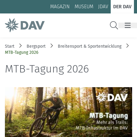
Zum Inhalt
Zur Footer-Navigation
MAGAZIN
MUSEUM
JDAV
DER DAV
Suche
Start
Bergsport
Breitensport & Sportentwicklung
MTB-Tagung 2026
MTB-Tagung 2026