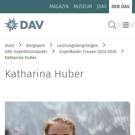
Zum Inhalt
Zur Footer-Navigation
MAGAZIN
MUSEUM
JDAV
DER DAV
Suche
Start
Bergsport
Leistungsbergsteigen
DAV-Expeditionskader
Expedkader Frauen 2024-2026
Katharina Huber
Katharina Huber