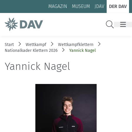
Zum Inhalt
Zur Footer-Navigation
MAGAZIN
MUSEUM
JDAV
DER DAV
Suche
Start
Wettkampf
Wettkampfklettern
Nationalkader Klettern 2026
Yannick Nagel
Yannick Nagel