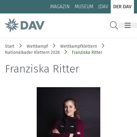
Zum Inhalt
Zur Footer-Navigation
MAGAZIN
MUSEUM
JDAV
DER DAV
Suche
Start
Wettkampf
Wettkampfklettern
Nationalkader Klettern 2026
Franziska Ritter
Franziska Ritter