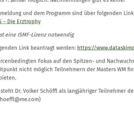
Sektionensuche
is 7. Januar möglich. Nachnennungen gibt es keine!
Anmeldung und dem Programm sind über folgenden Link 
 – Die Erztrophy
st eine ISMF-Lizenz notwendig
lgenden Link beantragt werden:
https://www.dataskimo
urcenbedingten Fokus auf den Spitzen- und Nachwuchss
itpunkt nicht möglich Teilnehmern der Masters WM fin
bieten.
 steht Dr. Volker Schöffl als langjähriger Teilnehmer d
schoeffl@me.com)