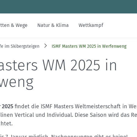
Zum Inhalt
Zur Footer-Navigation
tten & Wege
Natur & Klima
Wettkampf
e im Skibergsteigen
ISMF Masters WM 2025 in Werfenweng
Jobs
Inklusion & Integration
Alpenvereinswege
Nachhaltiger Tourismus
Skimo
Gesucht-Gefunden
alpenvereinaktiv.com
asters WM 2025 in
Digitalisierung im DAV
Bildung
Kartographie
Erhalt unerschlossener Räume
FAQs
DAV-Felsinfo
weng
Kontakt
Leistungsbergsteigen
Naturschutzverfahren
Mediadaten
Notruf
DAVintern
Krisenintervention
r 2025
findet die ISMF Masters Weltmeisterschaft in W
plinen Vertical und Individual. Diese Saison wird das 
Versicherungen
htet.