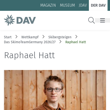
Zum Inhalt
Zur Footer-Navigation
MAGAZIN
MUSEUM
JDAV
DER DAV
Suche
Start
Wettkampf
Skibergsteigen
Das SkimoTeamGermany 2026/27
Raphael Hatt
Raphael Hatt