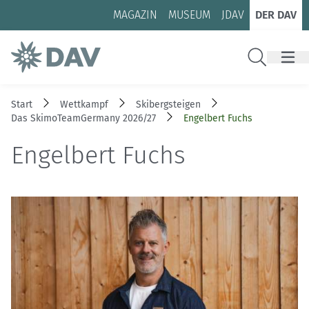
Zum Inhalt
Zur Footer-Navigation
MAGAZIN
MUSEUM
JDAV
DER DAV
Suche
Start
Wettkampf
Skibergsteigen
Das SkimoTeamGermany 2026/27
Engelbert Fuchs
Engelbert Fuchs