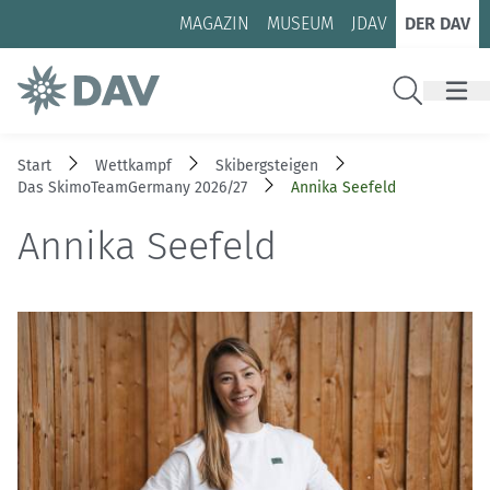
Zum Inhalt
Zur Footer-Navigation
MAGAZIN
MUSEUM
JDAV
DER DAV
Suche
Start
Wettkampf
Skibergsteigen
Das SkimoTeamGermany 2026/27
Annika Seefeld
Annika Seefeld