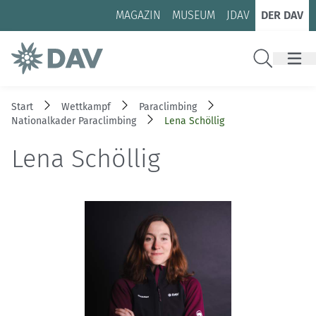
Zum Inhalt
Zur Footer-Navigation
MAGAZIN
MUSEUM
JDAV
DER DAV
Suche
Start
Wettkampf
Paraclimbing
Nationalkader Paraclimbing
Lena Schöllig
Lena Schöllig