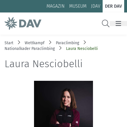
Zum Inhalt
Zur Footer-Navigation
MAGAZIN
MUSEUM
JDAV
DER DAV
Suche
Start
Wettkampf
Paraclimbing
Nationalkader Paraclimbing
Laura Nesciobelli
Laura Nesciobelli