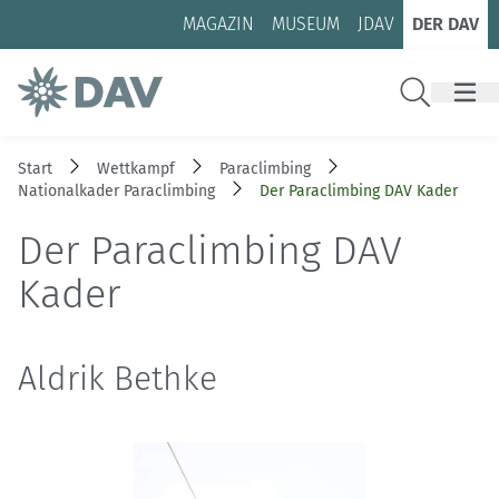
Zum Inhalt
Zur Footer-Navigation
MAGAZIN
MUSEUM
JDAV
DER DAV
Suche
Start
Wettkampf
Paraclimbing
Nationalkader Paraclimbing
Der Paraclimbing DAV Kader
Der Paraclimbing DAV
Kader
Aldrik Bethke