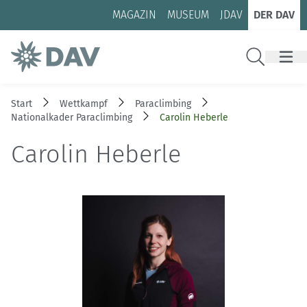
Zum Inhalt
Zur Footer-Navigation
MAGAZIN
MUSEUM
JDAV
DER DAV
Suche
Start
Wettkampf
Paraclimbing
Nationalkader Paraclimbing
Carolin Heberle
Carolin Heberle