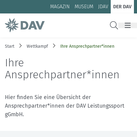
Zum Inhalt
Zur Footer-Navigation
MAGAZIN
MUSEUM
JDAV
DER DAV
Suche
Start
Wettkampf
Ihre Ansprechpartner*innen
Ihre
Ansprechpartner*innen
Hier finden Sie eine Übersicht der
Ansprechpartner*innen der DAV Leistungssport
gGmbH.