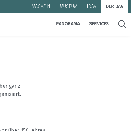
MAGAZIN
MUSEUM
JDAV
DER DAV
Suche
PANORAMA
SERVICES
über ganz
anisiert.
vor über 150 Jahren