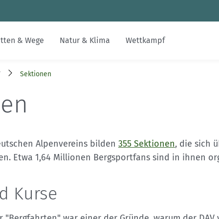
Zum Inhalt
Zur Footer-Navigation
tten & Wege
Natur & Klima
Wettkampf
V
Sektionen
Jobs
Inklusion & Integration
Alpenvereinswege
Nachhaltiger Tourismus
Skimo
Gesucht-Gefunden
alpenvereinaktiv.com
nen
Digitalisierung im DAV
Bildung
Kartographie
Erhalt unerschlossener Räume
FAQs
DAV-Felsinfo
Kontakt
Leistungsbergsteigen
Naturschutzverfahren
Mediadaten
Notruf
eutschen Alpenvereins bilden
355 Sektionen
, die sich 
en. Etwa 1,64 Millionen Bergsportfans sind in ihnen org
DAVintern
Krisenintervention
d Kurse
Versicherungen
r "Bergfahrten" war einer der Gründe, warum der DAV 