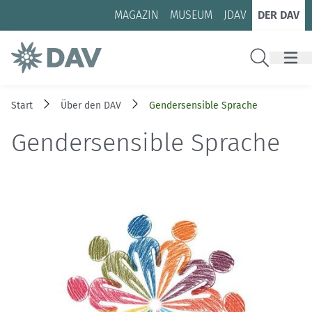
Zum Inhalt
Zur Footer-Navigation
MAGAZIN
MUSEUM
JDAV
DER DAV
Suche
Start
Über den DAV
Gendersensible Sprache
Gendersensible Sprache