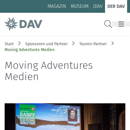
Zum Inhalt
Zur Footer-Navigation
MAGAZIN
MUSEUM
JDAV
DER DAV
Suche
Start
Sponsoren und Partner
Touren-Partner
Moving Adventures Medien
Moving Adventures
Medien