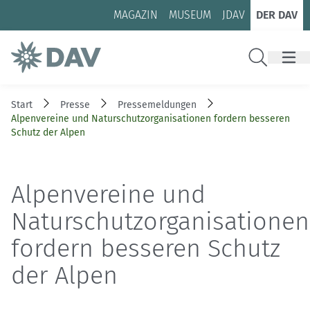
Zum Inhalt
Zur Footer-Navigation
MAGAZIN
MUSEUM
JDAV
DER DAV
Suche
Start
Presse
Pressemeldungen
Alpenvereine und Naturschutzorganisationen fordern besseren
Schutz der Alpen
Alpenvereine und
Naturschutzorganisationen
fordern besseren Schutz
der Alpen