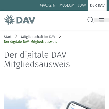
Zum Inhalt
Zur Footer-Navigation
MAGAZIN
MUSEUM
JDAV
DER DAV
Suche
Start
Mitgliedschaft im DAV
Der digitale DAV-Mitgliedsausweis
Der digitale DAV-
Mitgliedsausweis