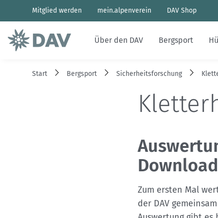
Mitglied werden
mein.alpenverein
DAV Shop
Über den DAV
Bergsport
Hü
Start
Bergsport
Sicherheitsforschung
Klett
Ehrenamt
Sportentwicklung
Hütten des Bundesverbands
Naturverträglicher Bergsport
Wettkampfklettern
Aktuelles Heft
Bergwetter
Kletter
Mitglied werden
Sicherheitsforschung
Hüttenbetrieb
Nachhaltigkeit & Klimaschutz
Paraclimbing
Archiv
Bergbericht
Struktur und Organe
Kletterhallen
Alpinbau
Wir fürs Klima
Geschichten von draußen
Lawinenlagebericht
Auswertun
Downloa
Presse
Familienbergsteigen
DAV Panorama App
Hüttensuche
Zum ersten Mal wert
Sponsoren und Partner
Last-Minute-Hüttenbett
der DAV gemeinsam 
Auswertung gibt es