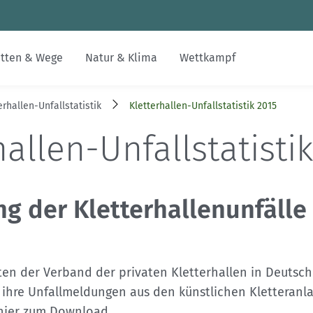
Zum Inhalt
Zur Footer-Navigation
tten & Wege
Natur & Klima
Wettkampf
erhallen-Unfallstatistik
Kletterhallen-Unfallstatistik 2015
Jobs
Inklusion & Integration
Alpenvereinswege
Nachhaltiger Tourismus
Skimo
Gesucht-Gefunden
alpenvereinaktiv.com
hallen-Unfallstatisti
Digitalisierung im DAV
Bildung
Kartographie
Erhalt unerschlossener Räume
FAQs
DAV-Felsinfo
Kontakt
Leistungsbergsteigen
Naturschutzverfahren
Mediadaten
Notruf
g der Kletterhallenunfälle
d
DAVintern
Krisenintervention
en der Verband der privaten Kletterhallen in Deutsc
Versicherungen
ihre Unfallmeldungen aus den künstlichen Kletteranla
 hier zum Download.