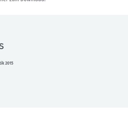
Sektionensuche
s
tik 2015