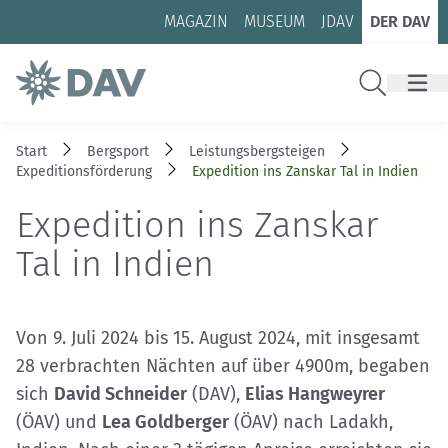
Zum Inhalt
Zur Footer-Navigation
MAGAZIN
MUSEUM
JDAV
DER DAV
Suche
Start
Bergsport
Leistungsbergsteigen
Expeditions­förderung
Expedition ins Zanskar Tal in Indien
Expedition ins Zanskar
Tal in Indien
Von 9. Juli 2024 bis 15. August 2024, mit insgesamt
28 verbrachten Nächten auf über 4900m, begaben
sich
David Schneider
(DAV),
Elias Hangweyrer
(ÖAV) und
Lea Goldberger
(ÖAV) nach Ladakh,