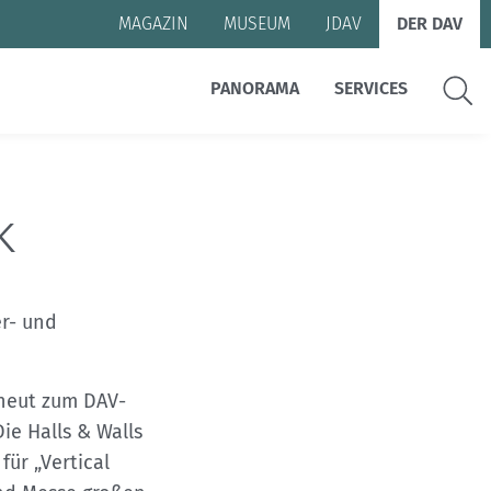
MAGAZIN
MUSEUM
JDAV
DER DAV
Suche
PANORAMA
SERVICES
k
er- und
rneut zum DAV-
ie Halls & Walls
ür „Vertical