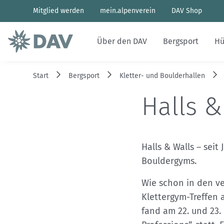
Mitglied werden
mein.alpenverein
DAV Shop
Über den DAV
Bergsport
Hü
Start
Bergsport
Kletter- und Boulderhallen
Ehrenamt
Sportentwicklung
Hütten des Bundesverbands
Naturverträglicher Bergsport
Wettkampfklettern
Aktuelles Heft
Bergwetter
Halls &
Mitglied werden
Sicherheitsforschung
Hüttenbetrieb
Nachhaltigkeit & Klimaschutz
Paraclimbing
Archiv
Bergbericht
Struktur und Organe
Kletterhallen
Alpinbau
Wir fürs Klima
Geschichten von draußen
Lawinenlagebericht
Halls & Walls – seit
Bouldergyms.
Presse
Familienbergsteigen
DAV Panorama App
Hüttensuche
Wie schon in den ve
Sponsoren und Partner
Last-Minute-Hüttenbett
Klettergym-Treffen 
fand am 22. und 23.