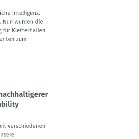
che Intelligenz.
t. Nun wurden die
 für Kletterhallen
 unten zum
nachhaltigerer
bility
mit verschiedenen
unsere