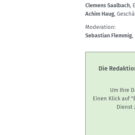
Clemens Saalbach
, 
Achim Haug
, Geschä
Moderation:
Sebastian Flemmig
,
Die Redaktio
Um Ihre D
Einen Klick auf 
Dienst 