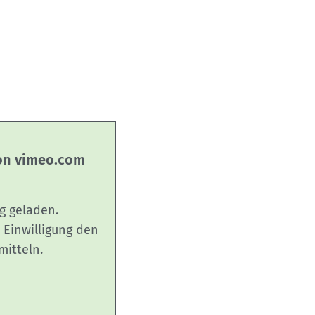
von vimeo.com
g geladen.
 Einwilligung den
mitteln.