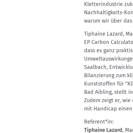
Kletterindustrie zu
Nachhaltigkeits-Kom
warum wir über das
Tiphaine Lazard, Ma
EP Carbon Calculator
dass es ganz prakti
Umweltauswirkungen
Saalbach, Entwicklu
Bilanzierung zum k
Kunststoffen für "K
Bad Aibling, stellt 
Zudem zeigt er, wie
mit Handicap einen w
Referent*in:
Tiphaine Lazard
, Ma