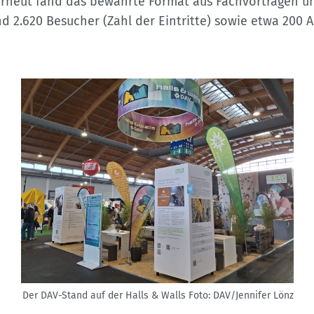
Sektionensuche
. Erneut fand das bewährte Format aus Fachvorträgen 
d 2.620 Besucher (Zahl der Eintritte) sowie etwa 200 A
Der DAV-Stand auf der Halls & Walls
Foto: DAV/Jennifer Lönz