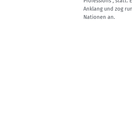
Kletterhallensuche
Professions“, statt
Anklang und zog run
Nationen an.