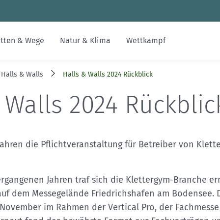
Zum Inhalt
Zur Footer-Navigation
tten & Wege
Natur & Klima
Wettkampf
Halls & Walls
Halls & Walls 2024 Rückblick
Jobs
Inklusion & Integration
Alpenvereinswege
Nachhaltiger Tourismus
Skimo
Gesucht-Gefunden
alpenvereinaktiv.com
 Walls 2024 Rückblic
Digitalisierung im DAV
Bildung
Kartographie
Erhalt unerschlossener Räume
FAQs
DAV-Felsinfo
Kontakt
Leistungsbergsteigen
Naturschutzverfahren
Mediadaten
Notruf
 Jahren die Pflichtveranstaltung für Betreiber von Klett
DAVintern
Krisenintervention
rgangenen Jahren traf sich die Klettergym-Branche e
Versicherungen
auf dem Messegelände Friedrichshafen am Bodensee. D
 November im Rahmen der Vertical Pro, der Fachmesse f