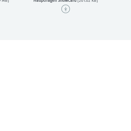
Sektionensuche
9 MB]
Hauptfragen SnowCard
[201.02 KB]