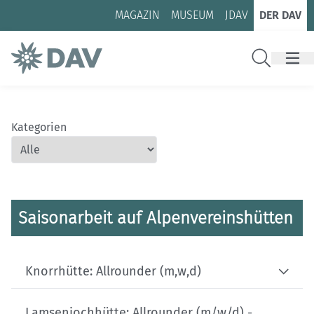
Zum Inhalt
Zur Footer-Navigation
MAGAZIN
MUSEUM
JDAV
DER DAV
Suche
Kategorien
Saisonarbeit auf Alpenvereinshütten
Knorrhütte: Allrounder (m,w,d)
Lamsenjochhütte: Allrounder (m/w/d) -